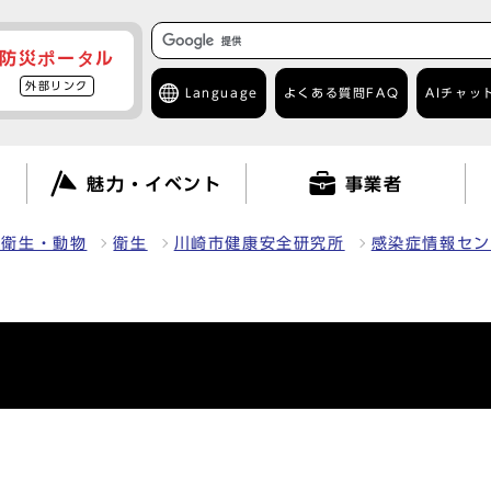
防災ポータル
外部リンク
Language
よくある質問
FAQ
AIチャッ
て
魅力・イベント
事業者
・衛生・動物
衛生
川崎市健康安全研究所
感染症情報セン