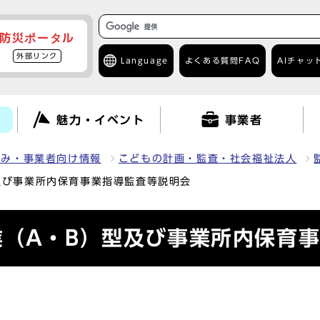
防災ポータル
外部リンク
Language
よくある質問
FAQ
AIチャッ
て
魅力・イベント
事業者
組み・事業者向け情報
こどもの計画・監査・社会福祉法人
及び事業所内保育事業指導監査等説明会
業（A・B）型及び事業所内保育