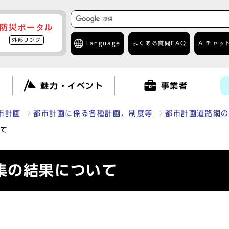
防災ポータル
外部リンク
Language
よくある質問
FAQ
AIチャッ
て
魅力・イベント
事業者
市計画
都市計画に係る各種計画、制度等
都市計画道路網の
いて
集の結果について