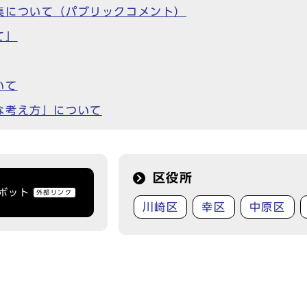
集について（パブリックコメント）
て」
いて
な考え方」について
区役所
トボット
外部リンク
川崎区
幸区
中原区