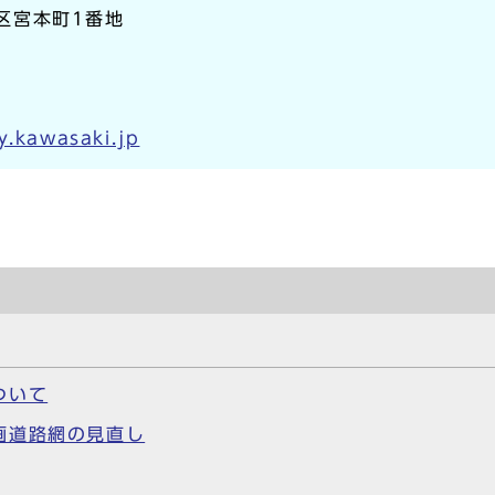
崎区宮本町1番地
y.kawasaki.jp
ついて
画道路網の見直し