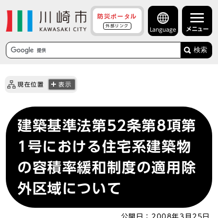
防災ポータル
外部リンク
メニュー
Language
検索
現在位置
表示
建築基準法第52条第8項第
1号における住宅系建築物
の容積率緩和制度の適用除
外区域について
公開日：
2008年3月25日