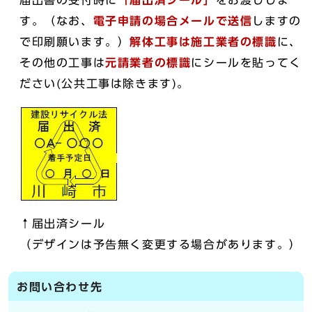
届出書の受付時に
「届出済シール」
をお渡ししま
す。（なお、
電子申請の場合メールで送信
しますの
で印刷願います。）
解体工事は施工業者の標識
に、
その他の工事は
元請業者の標識
にシールを貼ってく
ださい(公共工事は除きます)。
↑届出済シール
（デザインは予告無く変更する場合があります。）
お問い合わせ先