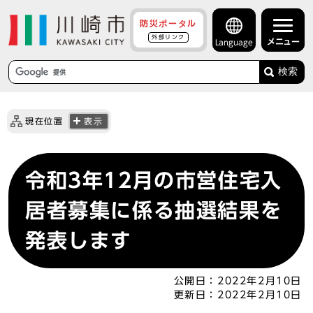
防災ポータル
外部リンク
メニュー
Language
検索
現在位置
表示
令和3年12月の市営住宅入
居者募集に係る抽選結果を
発表します
公開日：
2022年2月10日
更新日：
2022年2月10日