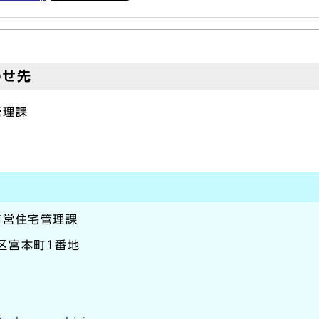
わせ先
管理課
市営住宅管理課
崎区宮本町1番地