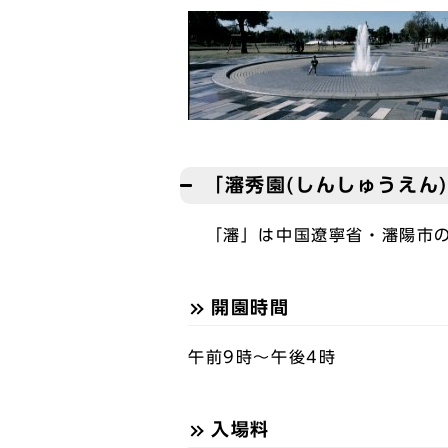
「瀋秀園(しんしゅうえん
「瀋」は中国遼寧省・瀋陽市の
開園時間
午前9時～午後4時
入場料