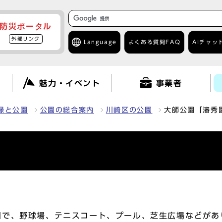
防災ポータル
外部リンク
Language
よくある質問
FAQ
AIチャッ
て
魅力・イベント
事業者
緑と公園
公園の総合案内
川崎区の公園
大師公園「瀋秀
で、野球場、テニスコート、プール、芝生広場などがあ