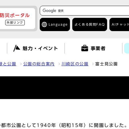
防災ポータル
外部リンク
Language
よくある質問
FAQ
AIチャッ
て
魅力・イベント
事業者
緑と公園
公園の総合案内
川崎区の公園
富士見公園
市公園として1940年（昭和15年）に開園しました。