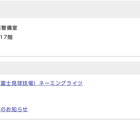
編整備室
17階
崎富士見球技場）ネーミングライツ
事のお知らせ