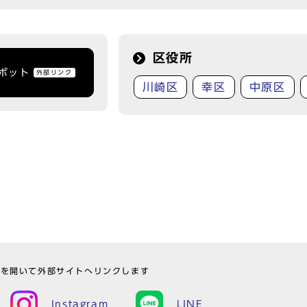
区役所
トボット
外部リンク
川崎区
幸区
中原区
ウを開いて外部サイトへリンクします
Instagram
LINE