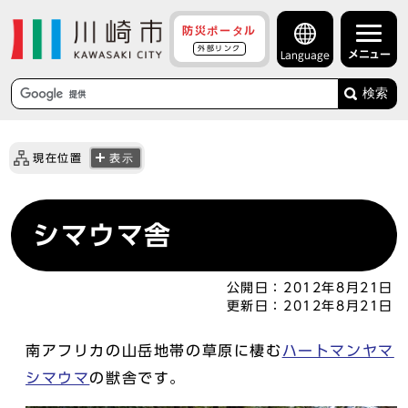
防災ポータル
外部リンク
メニュー
Language
検索
現在位置
表示
シマウマ舎
公開日：
2012年8月21日
更新日：
2012年8月21日
南アフリカの山岳地帯の草原に棲む
ハートマンヤマ
シマウマ
の獣舎です。