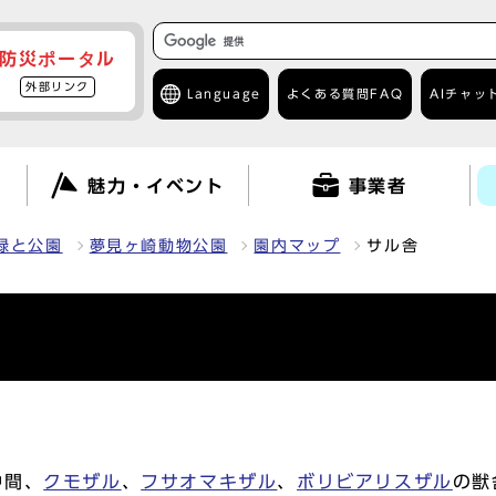
防災ポータル
外部リンク
Language
よくある質問
FAQ
AIチャッ
て
魅力・イベント
事業者
緑と公園
夢見ヶ崎動物公園
園内マップ
サル舎
仲間、
クモザル
、
フサオマキザル
、
ボリビアリスザル
の獣