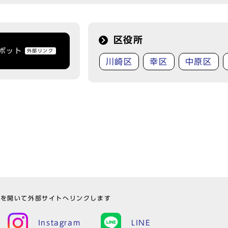
区役所
トボット
外部リンク
川崎区
幸区
中原区
ウを開いて外部サイトへリンクします
Instagram
LINE