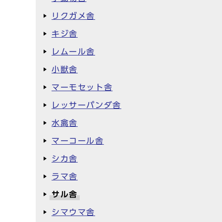
リクガメ舎
キジ舎
レムール舎
小獣舎
マーモセット舎
レッサーパンダ舎
水禽舎
マーコール舎
シカ舎
ラマ舎
サル舎
シマウマ舎