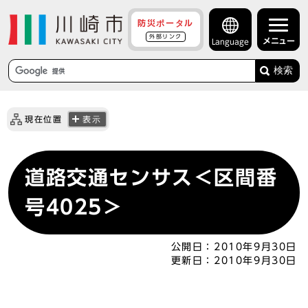
防災ポータル
外部リンク
メニュー
Language
検索
現在位置
表示
道路交通センサス＜区間番
号4025＞
公開日：
2010年9月30日
更新日：
2010年9月30日