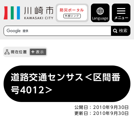
防災ポータル
外部リンク
メニュー
Language
検索
現在位置
表示
道路交通センサス＜区間番
号4012＞
公開日：
2010年9月30日
更新日：
2010年9月30日