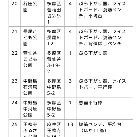
20
稲田公
多摩区
4
ぶら下がり器、ツイス
園
菅稲田
トボード、腹筋ベン
堤2-9-
チ、平均台
1
21
長尾こ
多摩区
4
ぶら下がり器、ツイス
ども公
長尾6-
トボード、腹筋ベン
園
12
チ、背伸ばしベンチ
22
菅仙谷
多摩区
1
ぶら下がり器
こども
菅仙谷
公園
3-19-
2
23
中野島
多摩区
3
ぶら下がり器、ツイス
石河原
中野島
トバー、平行棒
公園
5-2
24
中野島
多摩区
1
懸垂平行棒
中河原
中野島
公園
5-2
25
王禅寺
麻生区
13
腹筋ベンチ、平均台
ふるさ
王禅寺
（ほか11基）
と公園
528-1