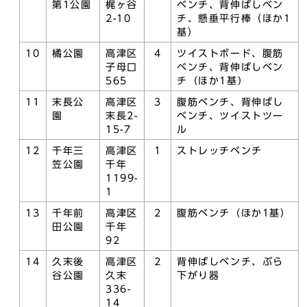
第1公園
梶ヶ谷
ベンチ、背伸ばしベン
2-10
チ、懸垂平行棒（ほか1
基）
10
橘公園
高津区
4
ツイストボード、腹筋
子母口
ベンチ、背伸ばしベン
565
チ（ほか1基）
11
末長公
高津区
3
腹筋ベンチ、背伸ばし
園
末長2-
ベンチ、ツイストツー
15-7
ル
12
千年三
高津区
1
ストレッチベンチ
笠公園
千年
1199-
1
13
千年前
高津区
2
腹筋ベンチ（ほか1基）
田公園
千年
92
14
久末後
高津区
2
背伸ばしベンチ、ぶら
谷公園
久末
下がり器
336-
14