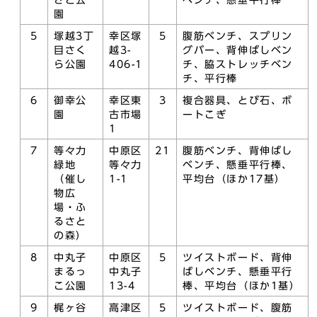
さと公
ベンチ、懸垂平行棒
園
5
塚越3丁
幸区塚
5
腹筋ベンチ、スプリン
目さく
越3-
グバー、背伸ばしベン
ら公園
406-1
チ、脇ストレッチベン
チ、平行棒
6
御幸公
幸区東
3
複合器具、とび石、ボ
園
古市場
ートこぎ
1
7
等々力
中原区
21
腹筋ベンチ、背伸ばし
緑地
等々力
ベンチ、懸垂平行棒、
（催し
1-1
平均台（ほか17基）
物広
場・ふ
るさと
の森）
8
中丸子
中原区
5
ツイストボード、背伸
まるっ
中丸子
ばしベンチ、懸垂平行
こ公園
13-4
棒、平均台（ほか1基）
9
梶ヶ谷
高津区
5
ツイストボード、腹筋