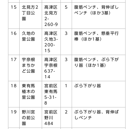
15
北見方2
高津区
5
腹筋ベンチ、背伸ばし
丁目公
北見方
ベンチ（ほか3基）
園
2-
260-9
16
久地の
高津区
3
腹筋ベンチ、懸垂平行
里公園
久地3-
棒（ほか1基）
200-
15
17
宇奈根
高津区
3
腹筋ベンチ、ぶら下が
まちか
宇奈根
り器（ほか1基）
ど公園
637-
14
18
東有馬
宮前区
1
ぶら下がり器
植木の
東有馬
里公園
5-31-
8
19
野川宮
宮前区
2
ぶら下がり器、背伸ば
の前公
野川
しベンチ
園
484