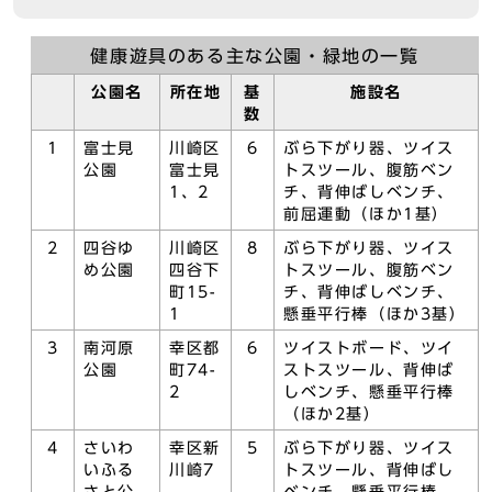
健康遊具のある主な公園・緑地の一覧
公園名
所在地
基
施設名
数
1
富士見
川崎区
6
ぶら下がり器、ツイス
公園
富士見
トスツール、腹筋ベン
1、2
チ、背伸ばしベンチ、
前屈運動（ほか1基）
2
四谷ゆ
川崎区
8
ぶら下がり器、ツイス
め公園
四谷下
トスツール、腹筋ベン
町15-
チ、背伸ばしベンチ、
1
懸垂平行棒（ほか3基）
3
南河原
幸区都
6
ツイストボード、ツイ
公園
町74-
ストスツール、背伸ば
2
しベンチ、懸垂平行棒
（ほか2基）
4
さいわ
幸区新
5
ぶら下がり器、ツイス
いふる
川崎7
トスツール、背伸ばし