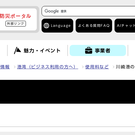
防災ポータル
外部リンク
Language
よくある質問
FAQ
AIチャッ
て
魅力・イベント
事業者
種情報
港湾（ビジネス利用の方へ）
使用料など
川崎港の