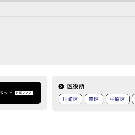
区役所
トボット
外部リンク
川崎区
幸区
中原区