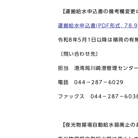
【運搬給水申込書の備考欄変更
運搬給水申込書(PDF形式, 78.9
令和8年5月1日以降は積荷の有
〔問い合わせ先〕
担当 港湾局川崎港管理センタ
電話 044－287－6029
ファックス 044－287－603
【夜光物揚場自動給水器廃止の