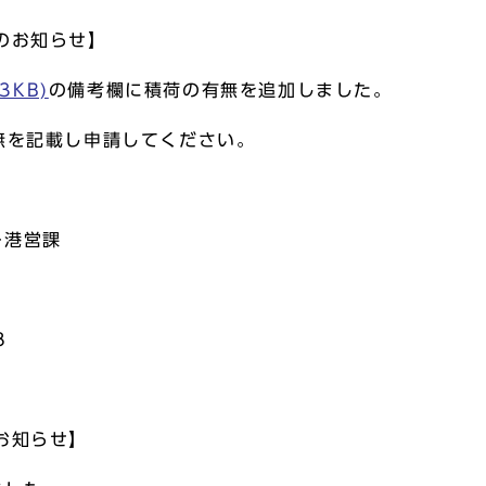
のお知らせ】
3KB)
の備考欄に積荷の有無を追加しました。
無を記載し申請してください。
ー港営課
8
お知らせ】