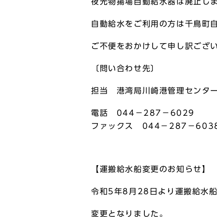
夜光物揚場自動給水器は廃止し
自動給水をご利用の方は千鳥町
ご不便をおかけして申し訳ござ
〔問い合わせ先〕
担当 港湾局川崎港管理センタ
電話 044－287－6029
ファックス 044－287－603
【運搬給水船変更のお知らせ】
令和5年8月28日より運搬給水
変更となりました。