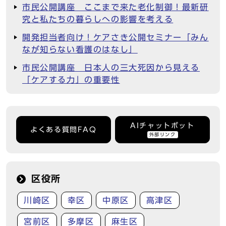
市民公開講座 ここまで来た老化制御！最新研
究と私たちの暮らしへの影響を考える
開発担当者向け！ケアさき公開セミナー「みん
なが知らない看護のはなし」
市民公開講座 日本人の三大死因から見える
「ケアする力」の重要性
AIチャットボット
よくある質問FAQ
外部リンク
区役所
川崎区
幸区
中原区
高津区
宮前区
多摩区
麻生区