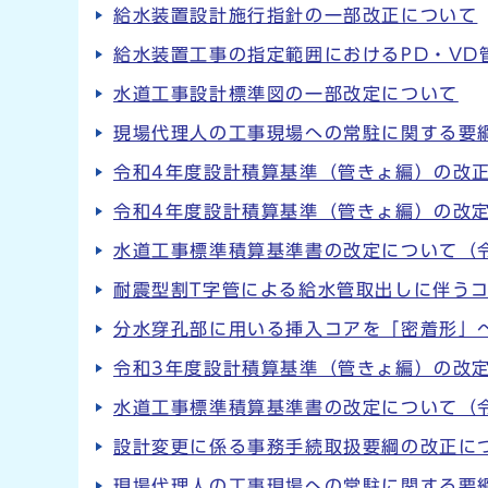
給水装置設計施行指針の一部改正について
給水装置工事の指定範囲におけるPD・VD
水道工事設計標準図の一部改定について
現場代理人の工事現場への常駐に関する要
令和4年度設計積算基準（管きょ編）の改
令和4年度設計積算基準（管きょ編）の改
水道工事標準積算基準書の改定について（
耐震型割T字管による給水管取出しに伴う
分水穿孔部に用いる挿入コアを「密着形」
令和3年度設計積算基準（管きょ編）の改
水道工事標準積算基準書の改定について（
設計変更に係る事務手続取扱要綱の改正に
現場代理人の工事現場への常駐に関する要