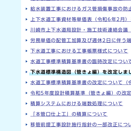
給水装置工事におけるガス管損傷事故の防
上下水道工事資材等単価表（令和6年2月
川崎市上下水道局設計・施工技術連絡会議
労務単価の配管工加算及び週休2日に伴う
下水道工事における工事帳票様式について
水道工事標準積算基準書の臨時改定について
下水道標準構造図（管きょ編）を改定しま
水道工事標準積算基準書の改定について（
令和5年度設計積算基準（管きょ編）の改
積算システムにおける端数処理について
「本管口仕上工」の積算について
移管前提工事設計施行指針の一部改正につ