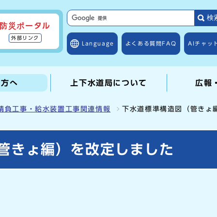
検
防災ポータル
外部リンク
Language
よくある質問
FAQ
AIチャッ
の方へ
上下水道局について
広報
請負工事・給水装置工事関連情報
下水道標準構造図（管きょ
管きょ編）を改定しました