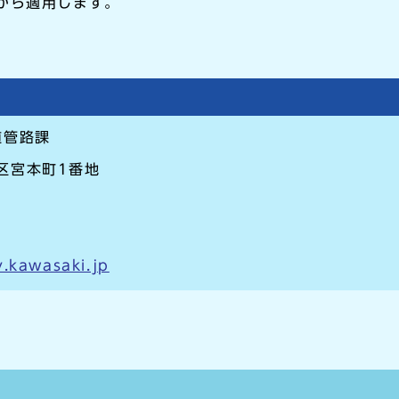
から適用します。
道管路課
崎区宮本町1番地
.kawasaki.jp