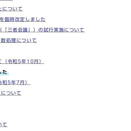
止について
）を臨時改定しました
（「三者会議」）の試行実施について
端数処理について
（令和5年10月）
した
令和5年7月）
定について
いて