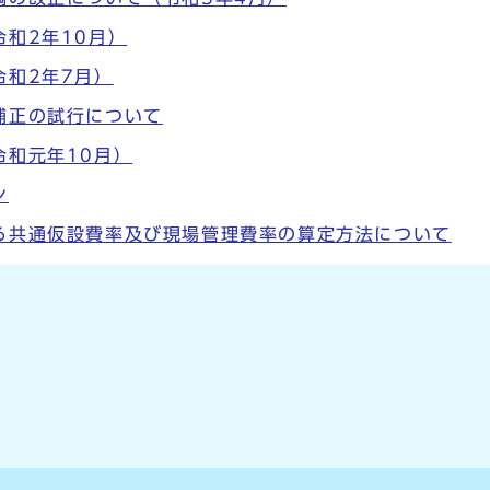
和2年10月）
令和2年7月）
補正の試行について
令和元年10月）
ン
る共通仮設費率及び現場管理費率の算定方法について