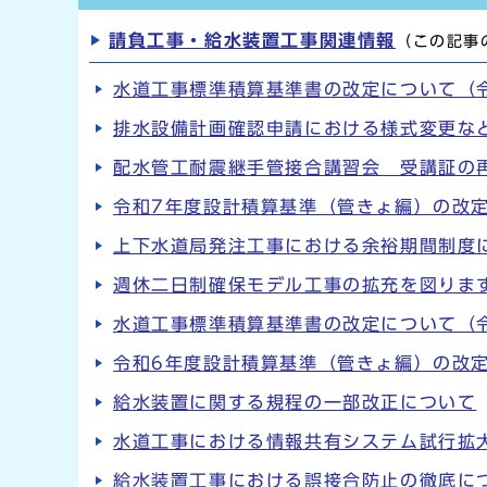
請負工事・給水装置工事関連情報
（この記事
水道工事標準積算基準書の改定について（
排水設備計画確認申請における様式変更な
配水管工耐震継手管接合講習会 受講証の
令和7年度設計積算基準（管きょ編）の改
上下水道局発注工事における余裕期間制度
週休二日制確保モデル工事の拡充を図りま
水道工事標準積算基準書の改定について（
令和6年度設計積算基準（管きょ編）の改
給水装置に関する規程の一部改正について
水道工事における情報共有システム試行拡
給水装置工事における誤接合防止の徹底に