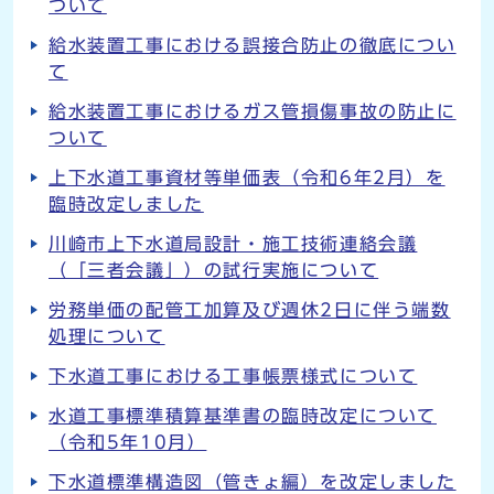
ついて
給水装置工事における誤接合防止の徹底につい
て
給水装置工事におけるガス管損傷事故の防止に
ついて
上下水道工事資材等単価表（令和6年2月）を
臨時改定しました
川崎市上下水道局設計・施工技術連絡会議
（「三者会議」）の試行実施について
労務単価の配管工加算及び週休2日に伴う端数
処理について
下水道工事における工事帳票様式について
水道工事標準積算基準書の臨時改定について
（令和5年10月）
下水道標準構造図（管きょ編）を改定しました