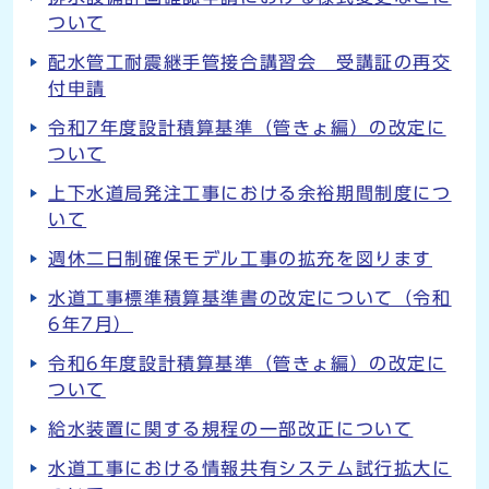
ついて
配水管工耐震継手管接合講習会 受講証の再交
付申請
令和7年度設計積算基準（管きょ編）の改定に
ついて
上下水道局発注工事における余裕期間制度につ
いて
週休二日制確保モデル工事の拡充を図ります
水道工事標準積算基準書の改定について（令和
6年7月）
令和6年度設計積算基準（管きょ編）の改定に
ついて
給水装置に関する規程の一部改正について
水道工事における情報共有システム試行拡大に