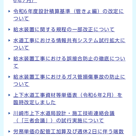
6年7月）
令和6年度設計積算基準（管きょ編）の改定に
ついて
給水装置に関する規程の一部改正について
水道工事における情報共有システム試行拡大に
ついて
給水装置工事における誤接合防止の徹底につい
て
給水装置工事におけるガス管損傷事故の防止に
ついて
上下水道工事資材等単価表（令和6年2月）を
臨時改定しました
川崎市上下水道局設計・施工技術連絡会議
（「三者会議」）の試行実施について
労務単価の配管工加算及び週休2日に伴う端数