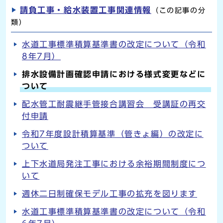
請負工事・給水装置工事関連情報
（この記事の分
類）
水道工事標準積算基準書の改定について（令和
8年7月）
排水設備計画確認申請における様式変更などに
ついて
配水管工耐震継手管接合講習会 受講証の再交
付申請
令和7年度設計積算基準（管きょ編）の改定に
ついて
上下水道局発注工事における余裕期間制度につ
いて
週休二日制確保モデル工事の拡充を図ります
水道工事標準積算基準書の改定について（令和