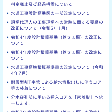
指定廃止及び経過措置について
水道工事設計標準図の一部改定について
現場代理人の工事現場への常駐に関する要綱の
改正について（令和5年1月）
令和4年度設計積算基準（管きょ編）の改正に
ついて
令和4年度設計積算基準（管きょ編）の改定に
ついて
水道工事標準積算基準書の改定について（令和
4年7月）
耐震型割T字管による給水管取出しに伴うコア
等の装着について
分水穿孔部に用いる挿入コアを「密着形」へ統
一します。