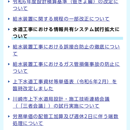
令和6年度設計積算基準（管きょ編）の改定に
ついて
給水装置に関する規程の一部改正について
水道工事における情報共有システム試行拡大に
ついて
給水装置工事における誤接合防止の徹底につい
て
給水装置工事におけるガス管損傷事故の防止に
ついて
上下水道工事資材等単価表（令和6年2月）を
臨時改定しました
川崎市上下水道局設計・施工技術連絡会議
（「三者会議」）の試行実施について
労務単価の配管工加算及び週休2日に伴う端数
処理について