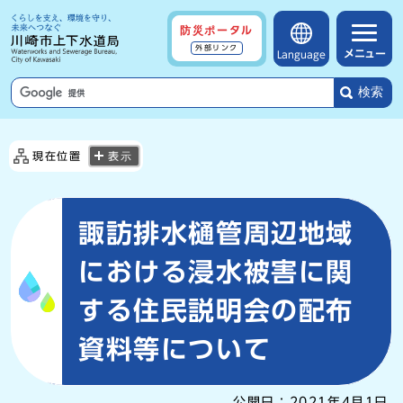
防災ポータル
外部リンク
メニュー
Language
検索
現在位置
表示
諏訪排水樋管周辺地域
における浸水被害に関
する住民説明会の配布
資料等について
公開日：
2021年4月1日