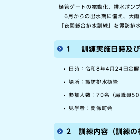
樋管ゲートの電動化、排水ポン
6月からの出水期に備え、大雨
「夜間総合排水訓練」を諏訪排
1 訓練実施日時及
日時：令和8年4月24日金曜
場所：諏訪排水樋管
参加人数：70名（局職員5
見学者：関係町会
2 訓練内容（訓練の