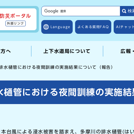
検
防災ポータル
外部リンク
Language
よくある質問
FAQ
AIチャッ
の方へ
上下水道局について
広報
訪排水樋管における夜間訓練の実施結果について（報告）
水樋管における夜間訓練の実施結
本台風による浸水被害を踏まえ、多摩川の排水樋管(はい