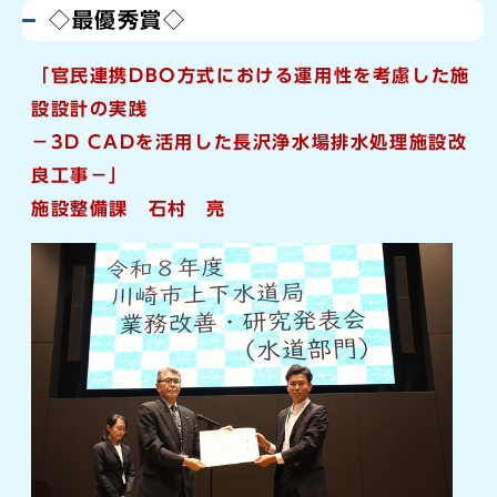
◇最優秀賞◇
「官民連携DBO方式における運用性を考慮した
施
設設計の実践
－3D CADを活用した長沢浄水場
排水処理施設改
良工事－」
施設整備課 石村
亮