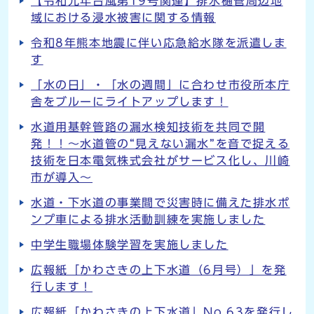
【令和元年台風第19号関連】排水樋管周辺地
域における浸水被害に関する情報
令和8年熊本地震に伴い応急給水隊を派遣しま
す
「水の日」・「水の週間」に合わせ市役所本庁
舎をブルーにライトアップします！
水道用基幹管路の漏水検知技術を共同で開
発！！～水道管の“見えない漏水”を音で捉える
技術を日本電気株式会社がサービス化し、川崎
市が導入～
水道・下水道の事業間で災害時に備えた排水ポ
ンプ車による排水活動訓練を実施しました
中学生職場体験学習を実施しました
広報紙「かわさきの上下水道（6月号）」を発
行します！
広報紙「かわさきの上下水道」No.63を発行し