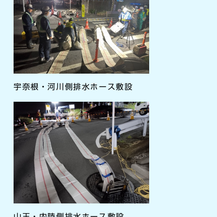
宇奈根・河川側排水ホース敷設
山王・内陸側排水ホース敷設