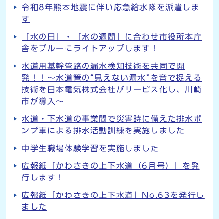
令和8年熊本地震に伴い応急給水隊を派遣しま
す
「水の日」・「水の週間」に合わせ市役所本庁
舎をブルーにライトアップします！
水道用基幹管路の漏水検知技術を共同で開
発！！～水道管の“見えない漏水”を音で捉える
技術を日本電気株式会社がサービス化し、川崎
市が導入～
水道・下水道の事業間で災害時に備えた排水ポ
ンプ車による排水活動訓練を実施しました
中学生職場体験学習を実施しました
広報紙「かわさきの上下水道（6月号）」を発
行します！
広報紙「かわさきの上下水道」No.63を発行し
ました