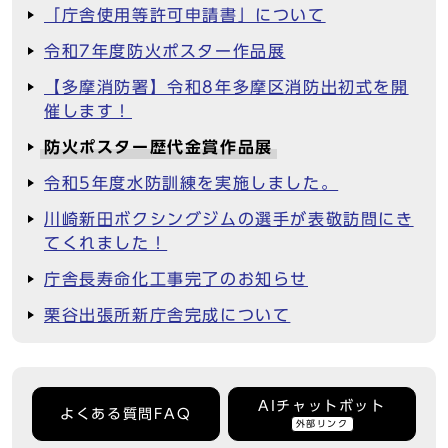
「庁舎使用等許可申請書」について
令和7年度防火ポスター作品展
【多摩消防署】令和8年多摩区消防出初式を開
催します！
防火ポスター歴代金賞作品展
令和5年度水防訓練を実施しました。
川崎新田ボクシングジムの選手が表敬訪問にき
てくれました！
庁舎長寿命化工事完了のお知らせ
栗谷出張所新庁舎完成について
AIチャットボット
よくある質問FAQ
外部リンク