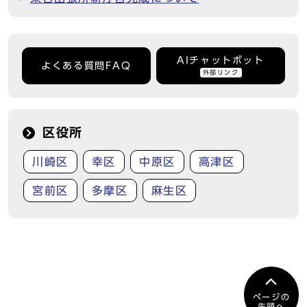
AIチャットボット
よくある質問FAQ
外部リンク
区役所
川崎区
幸区
中原区
高津区
宮前区
多摩区
麻生区
ページの
先頭へ