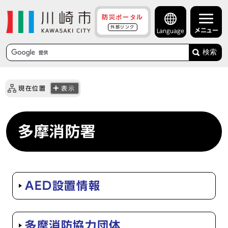
防災ポータル
外部リンク
メニュー
Language
検索
現在位置
表示
多摩消防署
AED設置情報
多摩消防協力団体