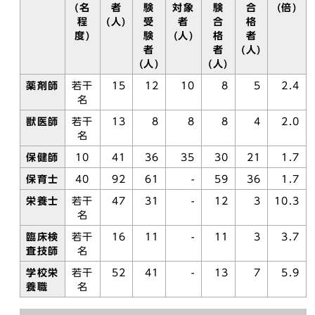
(名
者
験
対象
験
合
(倍)
程
(人)
受
者
合
格
度)
験
(人)
格
者
者
者
(人)
(人)
(人)
薬剤師
若干
15
12
10
8
5
2.4
名
獣医師
若干
13
8
8
8
4
2.0
名
保健師
10
41
36
35
30
21
1.7
保育士
40
92
61
-
59
36
1.7
栄養士
若干
47
31
-
12
3
10.3
名
臨床検
若干
16
11
-
11
3
3.7
査技師
名
学校栄
若干
52
41
-
13
7
5.9
養職
名