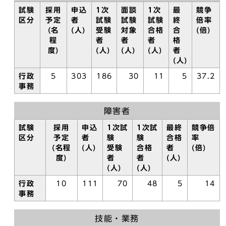
試験
採用
申込
1次
面談
1次
最
競争
区分
予定
者
試験
試験
試験
終
倍率
(名
(人)
受験
対象
合格
合
(倍)
程
者
者
者
格
度)
(人)
(人)
(人)
者
(人)
行政
5
303
186
30
11
5
37.2
事務
障害者
試験
採用
申込
1次試
1次試
最終
競争倍
区分
予定
者
験
験
合格
率
(名程
(人)
受験
合格
者
(倍)
度)
者
者
(人)
(人)
(人)
行政
10
111
70
48
5
14
事務
技能・業務