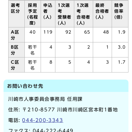
選考
採用
申込
1次選
1次選
最終
競争
区分
予定
者
考
考
合格者
倍率
(名程
(人)
受験者
合格者
(人)
(倍)
度)
(人)
(人)
A区
40
119
92
65
48
1.9
分
B区
若干
4
3
2
1
3.0
分
名
C区
若干
8
5
4
3
1.7
分
名
お問い合わせ先
川崎市人事委員会事務局 任用課
住所: 〒210-8577 川崎市川崎区宮本町1番地
電話:
044-200-3343
ファクス: 044-222-6449