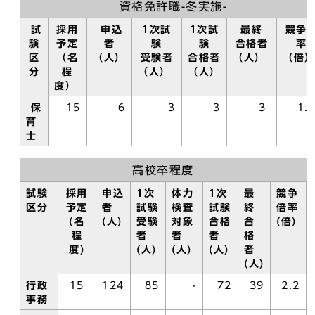
資格免許職-冬実施-
試
採用
申込
1次試
1次試
最終
競争
験
予定
者
験
験
合格者
率
区
（名
（人）
受験者
合格者
（人）
（倍
分
程
（人）
（人）
度）
保
15
6
3
3
3
1.
育
士
高校卒程度
試験
採用
申込
1次
体力
1次
最
競争
区分
予定
者
試験
検査
試験
終
倍率
(名
(人)
受験
対象
合格
合
(倍)
程
者
者
者
格
度)
(人)
(人)
(人)
者
(人)
行政
15
124
85
-
72
39
2.2
事務