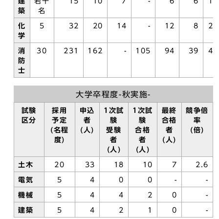
建
若干
15
10
7
-
6
6
1.
築
名
化
5
32
20
14
-
12
8
2.
学
消
30
231
162
-
105
94
39
4.
防
士
大学卒程度-秋実施-
試験
採用
申込
1次試
1次試
最終
競争倍
区分
予定
者
験
験
合格
率
(名程
(人)
受験
合格
者
(倍)
度)
者
者
(人)
(人)
(人)
土木
20
33
18
10
7
2.6
電気
5
4
0
0
-
-
機械
5
4
4
2
0
-
建築
5
4
2
1
0
-