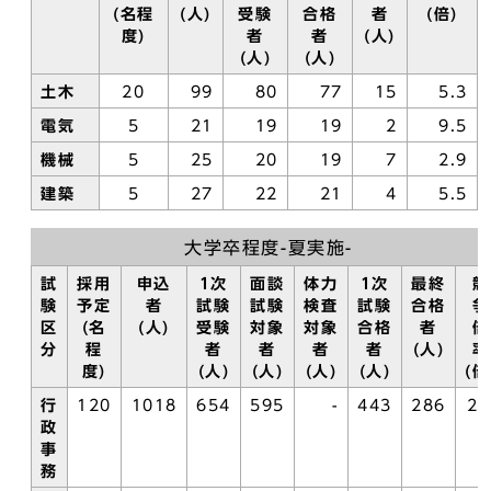
(名程
(人)
受験
合格
者
(倍)
度)
者
者
(人)
(人)
(人)
土木
20
99
80
77
15
5.3
電気
5
21
19
19
2
9.5
機械
5
25
20
19
7
2.9
建築
5
27
22
21
4
5.5
大学卒程度-夏実施-
試
採用
申込
1次
面談
体力
1次
最終
競
験
予定
者
試験
試験
検査
試験
合格
争
区
(名
(人)
受験
対象
対象
合格
者
倍
分
程
者
者
者
者
(人)
率
度)
(人)
(人)
(人)
(人)
(倍
行
120
1018
654
595
-
443
286
2.
政
事
務