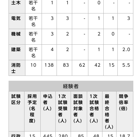
土木
若干
1
1
-
0
-
-
名
電気
若干
3
3
-
1
1
3
名
機械
若干
3
2
-
2
0
-
名
建築
若干
4
2
-
1
1
2.0
名
消防
10
138
83
62
42
15
5.5
士
経験者
試験
採用
申込
1次
面談
1次
最
競争
区分
予定
者
試験
試験
試験
終
倍率
(名
(人)
受験
対象
合格
合
(倍)
程
者
者
者
格
度)
(人)
(人)
(人)
者
(人)
行政
15
445
280
85
48
15
18.7