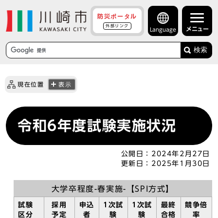
防災ポータル
外部リンク
メニュー
Language
検索
現在位置
表示
令和6年度試験実施状況
公開日：
2024年2月27日
更新日：
2025年1月30日
大学卒程度-春実施-【SPI方式】
試験
採用
申込
1次試
1次試
最終
競争倍
区分
予定
者
験
験
合格
率