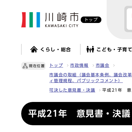
トップ
くらし・総合
こども・子育
トップ
市政情報
市議会
現在位置
市議会の取組（議会基本条例、議会改
ィ管理規程、パブリックコメント）
可決した意見書・決議
平成21年 
平成21年 意見書・決議