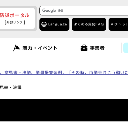
防災ポータル
外部リンク
Language
よくある質問
FAQ
AIチャッ
て
魅力・イベント
事業者
革、意見書・決議、議員提案条例、「その時、市議会はこう動い
意見書・決議