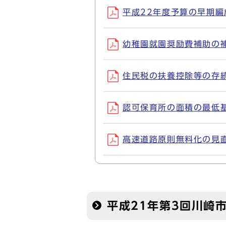
平成22年度予算の早期編成を
幼稚園就園奨励費補助の補助
住民税の扶養控除等の存続を
認可保育所の面積の最低基準
高速道路原則無料化の見直し
平成21年第3回川崎