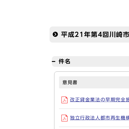
平成21年第4回川崎
件名
意見書
改正貸金業法の早期完全施行
独立行政法人都市再生機構の