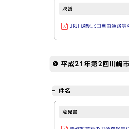
決議
JR川崎駅北口自由通路等の
平成21年第2回川崎
件名
意見書