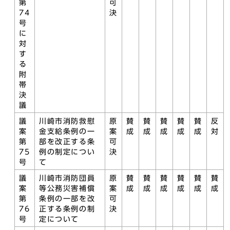
第
可
74
決
号
に
対
す
る
附
帯
決
議
議
川崎市消防救慰
原
賛
賛
賛
賛
賛
反
案
金支給条例の一
案
成
成
成
成
成
対
第
部を改正する条
可
75
例の制定につい
決
号
て
議
川崎市消防団員
原
賛
賛
賛
賛
賛
賛
案
等公務災害補償
案
成
成
成
成
成
成
第
条例の一部を改
可
76
正する条例の制
決
号
定について