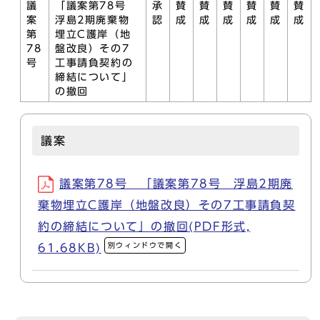
議
「議案第78号
承
賛
賛
賛
賛
賛
賛
案
浮島2期廃棄物
認
成
成
成
成
成
成
第
埋立C護岸（地
78
盤改良）その7
号
工事請負契約の
締結について」
の撤回
議案
議案第78号 「議案第78号 浮島2期廃
棄物埋立C護岸（地盤改良）その7工事請負契
約の締結について」の撤回(PDF形式,
別ウィンドウで開く
61.68KB)