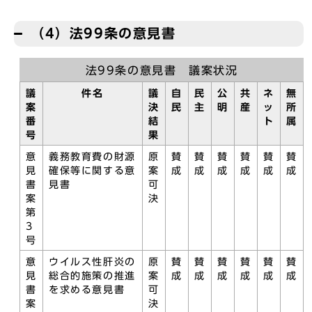
（4）法99条の意見書
法99条の意見書 議案状況
議
件名
議
自
民
公
共
ネ
無
案
決
民
主
明
産
ッ
所
番
結
ト
属
号
果
意
義務教育費の財源
原
賛
賛
賛
賛
賛
賛
見
確保等に関する意
案
成
成
成
成
成
成
書
見書
可
案
決
第
3
号
意
ウイルス性肝炎の
原
賛
賛
賛
賛
賛
賛
見
総合的施策の推進
案
成
成
成
成
成
成
書
を求める意見書
可
案
決