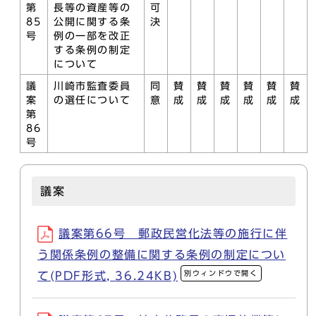
第
長等の資産等の
可
85
公開に関する条
決
号
例の一部を改正
する条例の制定
について
議
川崎市監査委員
同
賛
賛
賛
賛
賛
賛
案
の選任について
意
成
成
成
成
成
成
第
86
号
議案
議案第66号 郵政民営化法等の施行に伴
う関係条例の整備に関する条例の制定につい
別ウィンドウで開く
て(PDF形式, 36.24KB)