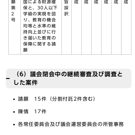
願
国による財源確
旨
成
成
成
成
成
成
第
保と、30人以下
採
2
学級の実現を図
択
号
り、教育の機会
均等と水準の維
持向上並びに行
き届いた教育の
保障に関する請
願
（6）議会閉会中の継続審査及び調査と
した案件
請願 15件（分割付託2件含む）
陳情 17件
各常任委員会及び議会運営委員会の所管事務