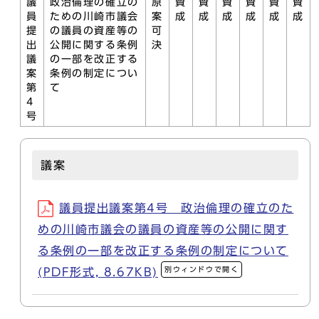
議
政治倫理の確立の
原
賛
賛
賛
賛
賛
賛
員
ための川崎市議会
案
成
成
成
成
成
成
提
の議員の資産等の
可
出
公開に関する条例
決
議
の一部を改正する
案
条例の制定につい
第
て
4
号
議案
議員提出議案第4号 政治倫理の確立のた
めの川崎市議会の議員の資産等の公開に関す
る条例の一部を改正する条例の制定について
別ウィンドウで開く
(PDF形式, 8.67KB)