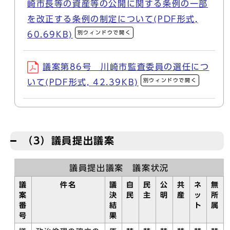
崎市長等の資産等の公開に関する条例の一部
を改正する条例の制定について(PDF形式,
別ウィンドウで開く
60.69KB)
議案第86号 川崎市監査委員の選任につ
別ウィンドウで開く
いて(PDF形式, 42.39KB)
（3）議員提出議案
議員提出議案 議案状況
議
件名
議
自
民
公
共
ネ
無
案
決
民
主
明
産
ッ
所
番
結
ト
属
号
果