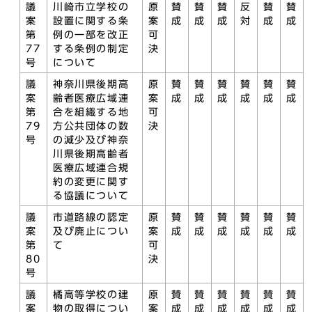
議
川崎市立学校の
原
賛
賛
賛
反
賛
賛
案
設置に関する条
案
成
成
成
対
成
成
第
例の一部を改正
可
77
する条例の制定
決
号
について
議
神奈川県後期高
原
賛
賛
賛
賛
賛
賛
案
齢者医療広域連
案
成
成
成
成
成
成
第
合を組織する地
可
79
方公共団体の数
決
号
の減少及び神奈
川県後期高齢者
医療広域連合規
約の変更に関す
る協議について
議
市道路線の認定
原
賛
賛
賛
賛
賛
賛
案
及び廃止につい
案
成
成
成
成
成
成
第
て
可
80
決
号
議
橘高等学校の建
原
賛
賛
賛
賛
賛
賛
案
物の取得につい
案
成
成
成
成
成
成