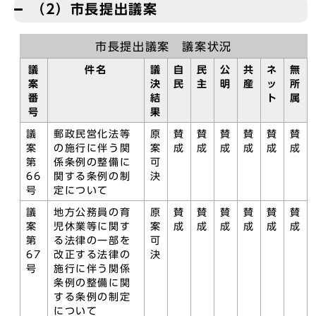
（2）市長提出議案
市長提出議案 議案状況
議
件名
議
自
民
公
共
ネ
無
案
決
民
主
明
産
ッ
所
番
結
ト
属
号
果
議
郵政民営化法等
原
賛
賛
賛
賛
賛
賛
案
の施行に伴う関
案
成
成
成
成
成
成
第
係条例の整備に
可
66
関する条例の制
決
号
定について
議
地方公務員の育
原
賛
賛
賛
賛
賛
賛
案
児休業等に関す
案
成
成
成
成
成
成
第
る法律の一部を
可
67
改正する法律の
決
号
施行に伴う関係
条例の整備に関
する条例の制定
について