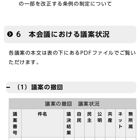
の一部を改正する条例の制定について
6 本会議における議案状況
各議案の本文は表の下にあるPDFファイルでご覧い
ただけます。
（1）議案の撤回
議案の撤回 議案状況
議
件名
議
自
民
公
共
ネ
無
案
決
民
主
明
産
ッ
所
番
結
ト
属
号
果