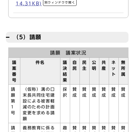
別ウィンドウで開く
14.31KB)
（5）請願
請願 議案状況
議
件名
議
自
民
公
共
ネ
無
案
決
民
主
明
産
ッ
所
番
結
ト
属
号
果
請
（仮称）溝の口
採
賛
賛
賛
賛
賛
賛
願
末長共同住宅建
択
成
成
成
成
成
成
第
設による被害軽
1
減のための計画
号
変更を求める請
願
請
義務教育に係る
趣
賛
賛
賛
賛
賛
賛