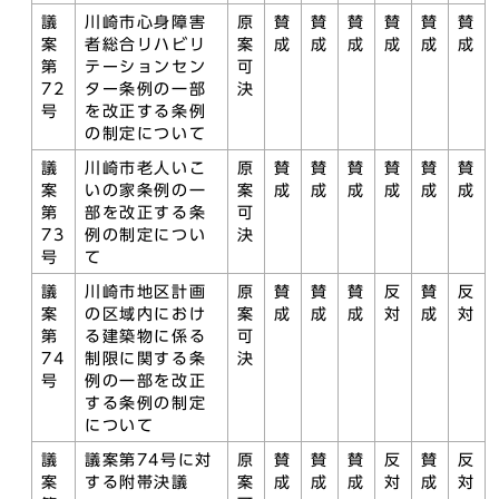
議
川崎市心身障害
原
賛
賛
賛
賛
賛
賛
案
者総合リハビリ
案
成
成
成
成
成
成
第
テーションセン
可
72
ター条例の一部
決
号
を改正する条例
の制定について
議
川崎市老人いこ
原
賛
賛
賛
賛
賛
賛
案
いの家条例の一
案
成
成
成
成
成
成
第
部を改正する条
可
73
例の制定につい
決
号
て
議
川崎市地区計画
原
賛
賛
賛
反
賛
反
案
の区域内におけ
案
成
成
成
対
成
対
第
る建築物に係る
可
74
制限に関する条
決
号
例の一部を改正
する条例の制定
について
議
議案第74号に対
原
賛
賛
賛
反
賛
反
案
する附帯決議
案
成
成
成
対
成
対