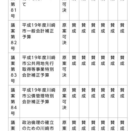
第
て
可
81
決
号
議
平成19年度川崎
原
賛
賛
賛
賛
賛
賛
案
市一般会計補正
案
成
成
成
成
成
成
第
予算
可
82
決
号
議
平成19年度川崎
原
賛
賛
賛
賛
賛
賛
案
市公共用地先行
案
成
成
成
成
成
成
第
取得等事業特別
可
83
会計補正予算
決
号
議
平成19年度川崎
原
賛
賛
賛
賛
賛
賛
案
市公債管理特別
案
成
成
成
成
成
成
第
会計補正予算
可
84
決
号
議
政治倫理の確立
原
賛
賛
賛
賛
賛
賛
案
のための川崎市
案
成
成
成
成
成
成