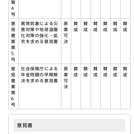
第
4
号
意
異常気象による災
原
賛
賛
賛
賛
賛
賛
見
害対策や地球温暖
案
成
成
成
成
成
成
書
化対策の強化・拡
可
案
充を求める意見書
決
第
5
号
意
社会保険庁による
原
賛
賛
賛
賛
賛
賛
見
年金問題の早期解
案
成
成
成
成
成
成
書
決を求める意見書
可
案
決
第
6
号
意見書