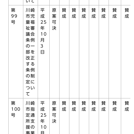
いて
第
川崎
平
原
賛
賛
賛
賛
賛
賛
賛
99
市児
成
案
成
成
成
成
成
成
成
号
童福
25
可
祉審
年
決
議会
10
条例
月
の一
3
部を
日
改正
する
条例
の制
定に
つい
て
第
川崎
平
原
賛
賛
賛
賛
賛
賛
賛
100
市指
成
案
成
成
成
成
成
成
成
号
定通
25
可
所支
年
決
援の
10
事業
月