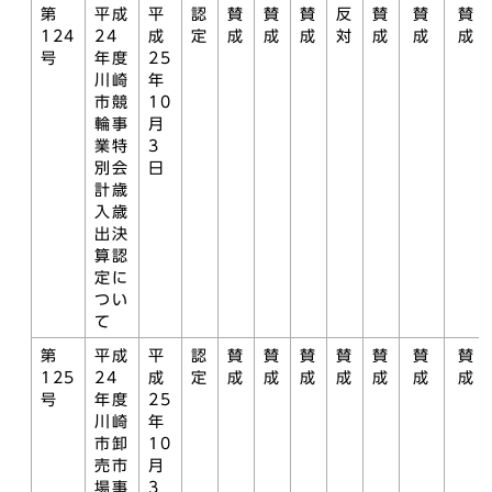
第
平成
平
認
賛
賛
賛
反
賛
賛
賛
124
24
成
定
成
成
成
対
成
成
成
号
年度
25
川崎
年
市競
10
輪事
月
業特
3
別会
日
計歳
入歳
出決
算認
定に
つい
て
第
平成
平
認
賛
賛
賛
賛
賛
賛
賛
125
24
成
定
成
成
成
成
成
成
成
号
年度
25
川崎
年
市卸
10
売市
月
場事
3