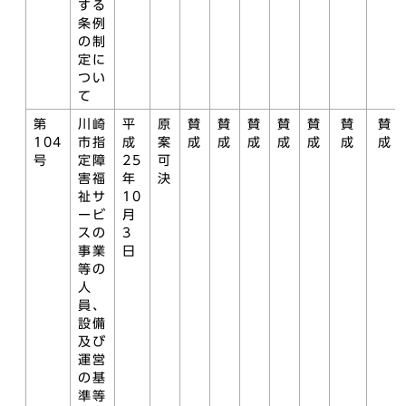
する
条例
の制
定に
つい
て
第
川崎
平
原
賛
賛
賛
賛
賛
賛
賛
104
市指
成
案
成
成
成
成
成
成
成
号
定障
25
可
害福
年
決
祉サ
10
ービ
月
スの
3
事業
日
等の
人
員、
設備
及び
運営
の基
準等