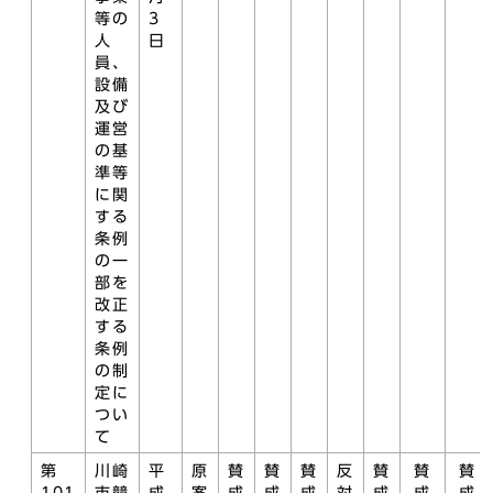
等の
3
人
日
員、
設備
及び
運営
の基
準等
に関
する
条例
の一
部を
改正
する
条例
の制
定に
つい
て
第
川崎
平
原
賛
賛
賛
反
賛
賛
賛