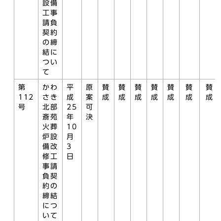
設備
工事
請負
契約
の締
結に
つい
て
第
かわ
平
原
賛
賛
賛
賛
賛
賛
賛
112
さき
成
案
成
成
成
成
成
成
成
号
北部
25
可
斎苑
年
決
火葬
10
炉設
月
備改
3
修工
日
事請
負契
約の
締結
につ
いて