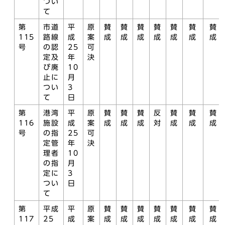
つい
て
第
市道
平
原
賛
賛
賛
賛
賛
賛
賛
115
路線
成
案
成
成
成
成
成
成
成
号
の認
25
可
定及
年
決
び廃
10
止に
月
つい
3
て
日
第
港湾
平
原
賛
賛
賛
反
賛
賛
賛
116
施設
成
案
成
成
成
対
成
成
成
号
の指
25
可
定管
年
決
理者
10
の指
月
定に
3
つい
日
て
第
平成
平
原
賛
賛
賛
賛
賛
賛
賛
117
25
成
案
成
成
成
成
成
成
成