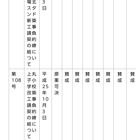
場北
3
スタ
日
ンド
新築
工事
請負
契約
の締
結に
つい
て
第
上丸
平
原
賛
賛
賛
賛
賛
賛
賛
108
子小
成
案
成
成
成
成
成
成
成
号
学校
25
可
改築
年
決
工事
10
請負
月
契約
3
の締
日
結に
つい
て