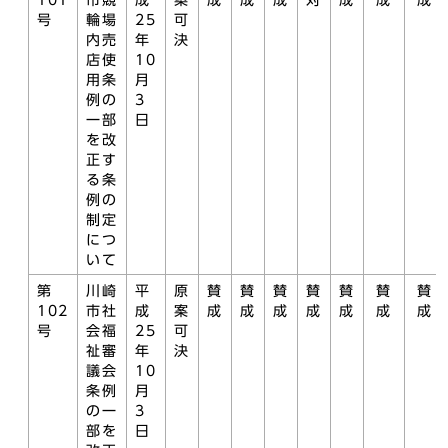
101
市競
成
案
成
成
成
対
成
成
成
号
輪場
25
可
内売
年
決
店使
10
用条
月
例の
3
一部
日
を改
正す
る条
例の
制定
につ
いて
第
川崎
平
原
賛
賛
賛
賛
賛
賛
賛
102
市社
成
案
成
成
成
成
成
成
成
号
会福
25
可
祉審
年
決
議会
10
条例
月
の一
3
部を
日