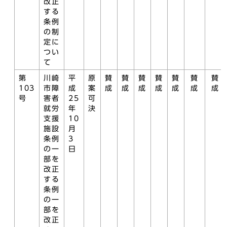
改正
する
条例
の制
定に
つい
て
第
川崎
平
原
賛
賛
賛
賛
賛
賛
賛
103
市障
成
案
成
成
成
成
成
成
成
号
害者
25
可
就労
年
決
支援
10
施設
月
条例
3
の一
日
部を
改正
する
条例
の一
部を
改正