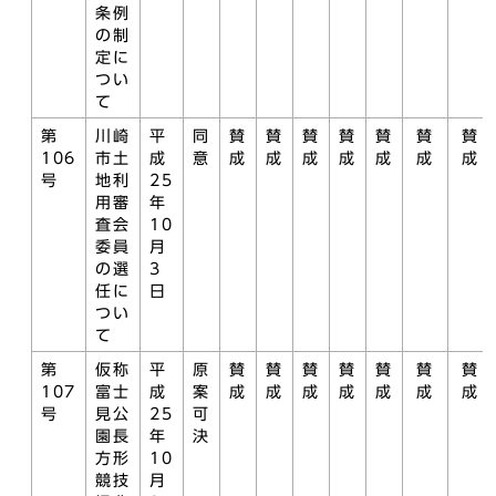
条例
の制
定に
つい
て
第
川崎
平
同
賛
賛
賛
賛
賛
賛
賛
106
市土
成
意
成
成
成
成
成
成
成
号
地利
25
用審
年
査会
10
委員
月
の選
3
任に
日
つい
て
第
仮称
平
原
賛
賛
賛
賛
賛
賛
賛
107
富士
成
案
成
成
成
成
成
成
成
号
見公
25
可
園長
年
決
方形
10
競技
月