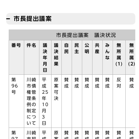
市長提出議案
市長提出議案 議決状況
番号
件名
議
議
自
民
公
共
み
無
無
決
決
民
主
明
産
ん
所
所
年
結
な
属
属
月
果
(1)
(2)
日
第
川崎
平
原
賛
賛
賛
賛
賛
反
賛
96
市債
成
案
成
成
成
成
成
対
成
号
権管
25
可
理条
年
決
例の
10
制定
月
につ
3
いて
日
第
川崎
平
原
賛
賛
賛
賛
賛
賛
賛