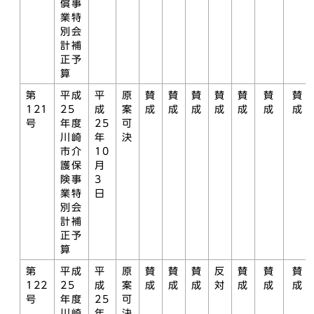
償事
業特
別会
計補
正予
算
第
平成
平
原
賛
賛
賛
賛
賛
賛
賛
121
25
成
案
成
成
成
成
成
成
成
号
年度
25
可
川崎
年
決
市介
10
護保
月
険事
3
業特
日
別会
計補
正予
算
第
平成
平
原
賛
賛
賛
反
賛
賛
賛
122
25
成
案
成
成
成
対
成
成
成
号
年度
25
可
川崎
年
決