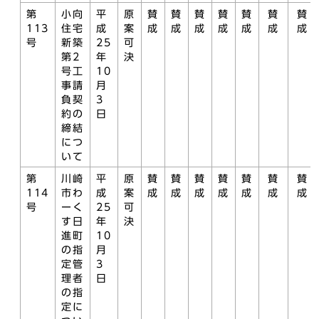
第
小向
平
原
賛
賛
賛
賛
賛
賛
賛
113
住宅
成
案
成
成
成
成
成
成
成
号
新築
25
可
第2
年
決
号工
10
事請
月
負契
3
約の
日
締結
につ
いて
第
川崎
平
原
賛
賛
賛
賛
賛
賛
賛
114
市わ
成
案
成
成
成
成
成
成
成
号
ーく
25
可
す日
年
決
進町
10
の指
月
定管
3
理者
日
の指
定に