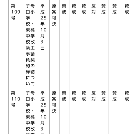
第
子母
平
原
賛
賛
賛
反
賛
賛
賛
109
口小
成
案
成
成
成
対
成
成
成
号
学
25
可
校・
年
決
東橘
10
中学
月
校改
3
築工
日
事請
負契
約の
締結
につ
いて
第
子母
平
原
賛
賛
賛
反
賛
賛
賛
110
口小
成
案
成
成
成
対
成
成
成
号
学
25
可
校・
年
決
東橘
10
中学
月
校改
3