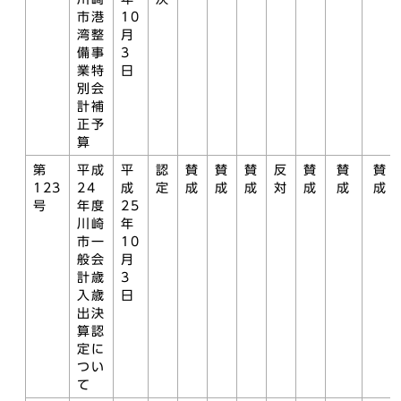
市港
10
湾整
月
備事
3
業特
日
別会
計補
正予
算
第
平成
平
認
賛
賛
賛
反
賛
賛
賛
123
24
成
定
成
成
成
対
成
成
成
号
年度
25
川崎
年
市一
10
般会
月
計歳
3
入歳
日
出決
算認
定に
つい
て