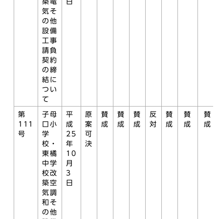
築電
日
気そ
の他
設備
工事
請負
契約
の締
結に
つい
て
第
子母
平
原
賛
賛
賛
反
賛
賛
賛
111
口小
成
案
成
成
成
対
成
成
成
号
学
25
可
校・
年
決
東橘
10
中学
月
校改
3
築空
日
気調
和そ
の他