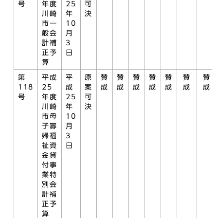
号
年度
25
可
川崎
年
決
市一
10
般会
月
計補
3
正予
日
算
第
平成
平
原
賛
賛
賛
賛
賛
賛
賛
118
25
成
案
成
成
成
成
成
成
成
号
年度
25
可
川崎
年
決
市母
10
子寡
月
婦福
3
祉資
日
金貸
付事
業特
別会
計補
正予
算