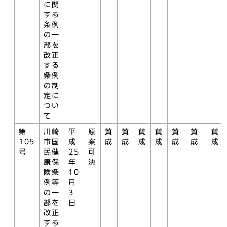
に関
する
条例
の一
部を
改正
する
条例
の制
定に
つい
て
第
川崎
平
原
賛
賛
賛
賛
賛
賛
賛
105
市国
成
案
成
成
成
成
成
成
成
号
民健
25
可
康保
年
決
険条
10
例等
月
の一
3
部を
日
改正
する