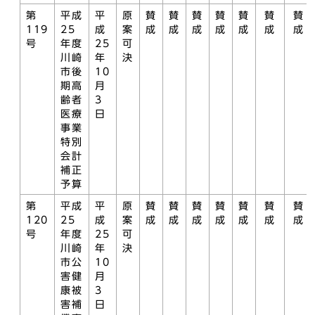
第
平成
平
原
賛
賛
賛
賛
賛
賛
賛
119
25
成
案
成
成
成
成
成
成
成
号
年度
25
可
川崎
年
決
市後
10
期高
月
齢者
3
医療
日
事業
特別
会計
補正
予算
第
平成
平
原
賛
賛
賛
賛
賛
賛
賛
120
25
成
案
成
成
成
成
成
成
成
号
年度
25
可
川崎
年
決
市公
10
害健
月
康被
3
害補
日