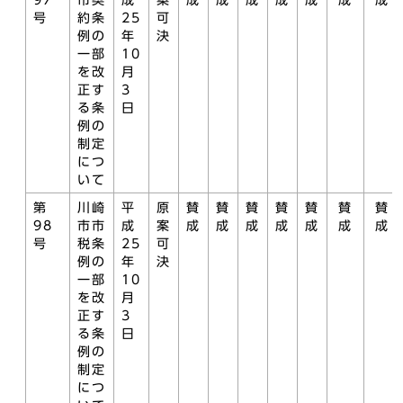
97
市契
成
案
成
成
成
成
成
成
成
号
約条
25
可
例の
年
決
一部
10
を改
月
正す
3
る条
日
例の
制定
につ
いて
第
川崎
平
原
賛
賛
賛
賛
賛
賛
賛
98
市市
成
案
成
成
成
成
成
成
成
号
税条
25
可
例の
年
決
一部
10
を改
月
正す
3
る条
日
例の
制定
につ