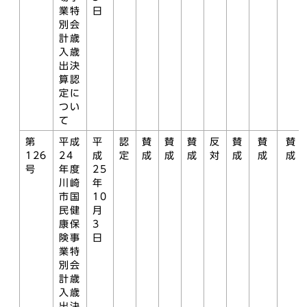
業特
日
別会
計歳
入歳
出決
算認
定に
つい
て
第
平成
平
認
賛
賛
賛
反
賛
賛
賛
126
24
成
定
成
成
成
対
成
成
成
号
年度
25
川崎
年
市国
10
民健
月
康保
3
険事
日
業特
別会
計歳
入歳
出決