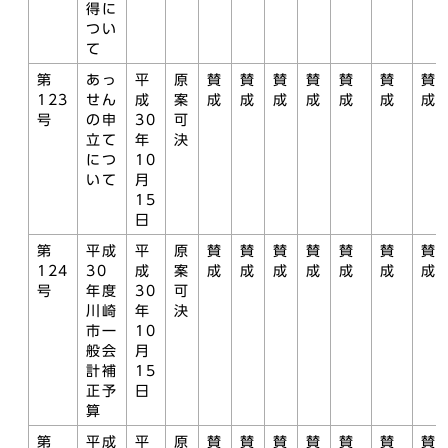
得に
つい
て
第
あっ
平
原
賛
賛
賛
賛
賛
賛
賛
123
せん
成
案
成
成
成
成
成
成
成
号
の申
30
可
立て
年
決
につ
10
いて
月
15
日
第
平成
平
原
賛
賛
賛
賛
賛
賛
賛
124
30
成
案
成
成
成
成
成
成
成
号
年度
30
可
川崎
年
決
市一
10
般会
月
計補
15
正予
日
算
第
平成
平
原
賛
賛
賛
賛
賛
賛
賛