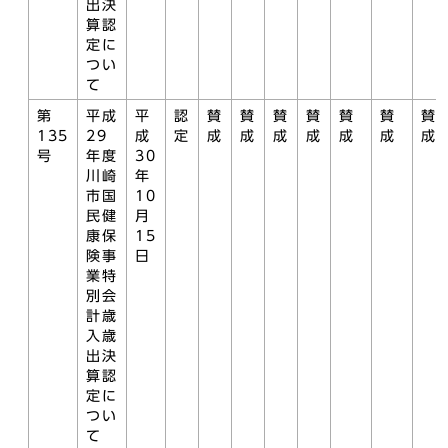
出決
算認
定に
つい
て
第
平成
平
認
賛
賛
賛
賛
賛
賛
賛
135
29
成
定
成
成
成
成
成
成
成
号
年度
30
川崎
年
市国
10
民健
月
康保
15
険事
日
業特
別会
計歳
入歳
出決
算認
定に
つい
て