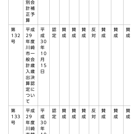
別会
計補
正予
算
第
平成
平
認
賛
賛
賛
反
賛
賛
賛
132
29
成
定
成
成
成
対
成
成
成
号
年度
30
川崎
年
市一
10
般会
月
計歳
15
入歳
日
出決
算認
定に
つい
て
第
平成
平
認
賛
賛
賛
反
賛
賛
賛
133
29
成
定
成
成
成
対
成
成
成
号
年度
30
川崎
年