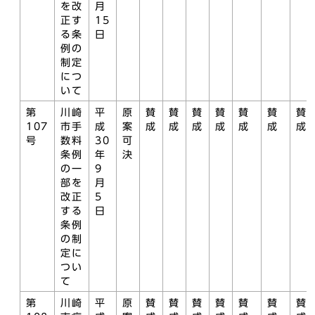
を改
月
正す
15
る条
日
例の
制定
につ
いて
第
川崎
平
原
賛
賛
賛
賛
賛
賛
賛
107
市手
成
案
成
成
成
成
成
成
成
号
数料
30
可
条例
年
決
の一
9
部を
月
改正
5
する
日
条例
の制
定に
つい
て
第
川崎
平
原
賛
賛
賛
賛
賛
賛
賛