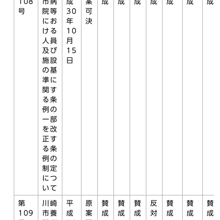
108
市病
成
案
成
成
成
成
成
成
成
号
院等
30
可
にお
年
決
ける
10
人員
月
及び
15
施設
日
の基
準に
関す
る条
例の
一部
を改
正す
る条
例の
制定
につ
いて
第
川崎
平
原
賛
賛
賛
反
賛
賛
賛
109
市養
成
案
成
成
成
対
成
成
成