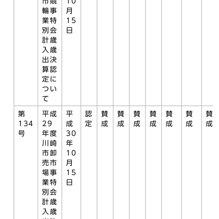
市競
10
輪事
月
業特
15
別会
日
計歳
入歳
出決
算認
定に
つい
て
第
平成
平
認
賛
賛
賛
賛
賛
賛
賛
134
29
成
定
成
成
成
成
成
成
成
号
年度
30
川崎
年
市卸
10
売市
月
場事
15
業特
日
別会
計歳
入歳