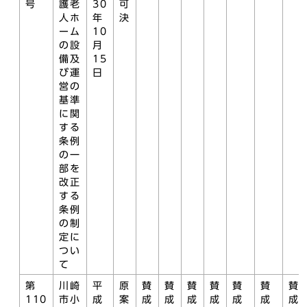
号
護老
30
可
人ホ
年
決
ーム
10
の設
月
備及
15
び運
日
営の
基準
に関
する
条例
の一
部を
改正
する
条例
の制
定に
つい
て
第
川崎
平
原
賛
賛
賛
賛
賛
賛
賛
110
市小
成
案
成
成
成
成
成
成
成