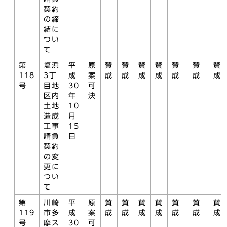
契約
の締
結に
つい
て
第
塩浜
平
原
賛
賛
賛
賛
賛
賛
賛
118
3丁
成
案
成
成
成
成
成
成
成
号
目地
30
可
区内
年
決
土地
10
造成
月
工事
15
請負
日
契約
の変
更に
つい
て
第
川崎
平
原
賛
賛
賛
賛
賛
賛
賛
119
市多
成
案
成
成
成
成
成
成
成
号
摩ス
30
可