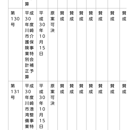
算
第
平成
平
原
賛
賛
賛
賛
賛
賛
賛
130
30
成
案
成
成
成
成
成
成
成
号
年度
30
可
川崎
年
決
市介
10
護保
月
険事
15
業特
日
別会
計補
正予
算
第
平成
平
原
賛
賛
賛
賛
賛
賛
賛
131
30
成
案
成
成
成
成
成
成
成
号
年度
30
可
川崎
年
決
市港
10
湾整
月
備事
15
業特
日