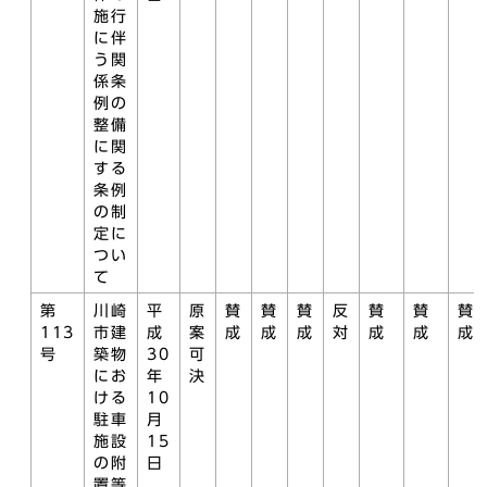
施行
に伴
う関
係条
例の
整備
に関
する
条例
の制
定に
つい
て
第
川崎
平
原
賛
賛
賛
反
賛
賛
賛
113
市建
成
案
成
成
成
対
成
成
成
号
築物
30
可
にお
年
決
ける
10
駐車
月
施設
15
の附
日
置等