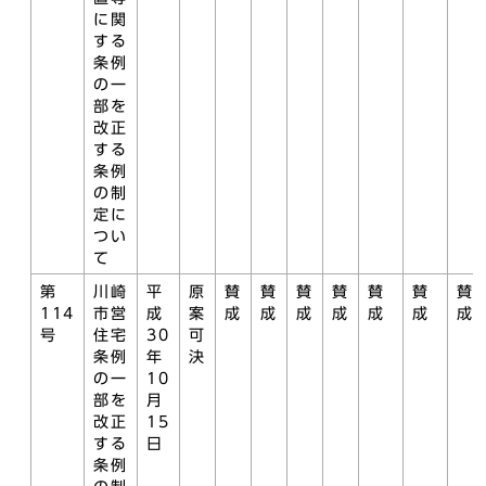
に関
する
条例
の一
部を
改正
する
条例
の制
定に
つい
て
第
川崎
平
原
賛
賛
賛
賛
賛
賛
賛
114
市営
成
案
成
成
成
成
成
成
成
号
住宅
30
可
条例
年
決
の一
10
部を
月
改正
15
する
日
条例