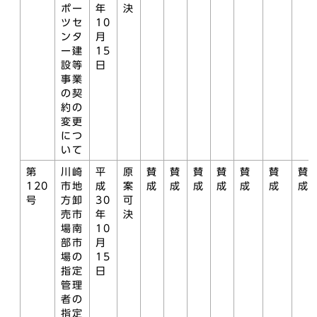
ポー
年
決
ツセ
10
ンタ
月
ー建
15
設等
日
事業
の契
約の
変更
につ
いて
第
川崎
平
原
賛
賛
賛
賛
賛
賛
賛
120
市地
成
案
成
成
成
成
成
成
成
号
方卸
30
可
売市
年
決
場南
10
部市
月
場の
15
指定
日
管理
者の
指定