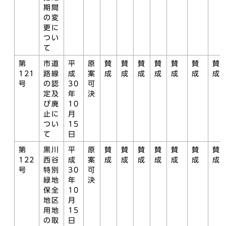
期間
の変
更に
つい
て
第
市道
平
原
賛
賛
賛
賛
賛
賛
賛
121
路線
成
案
成
成
成
成
成
成
成
号
の認
30
可
定及
年
決
び廃
10
止に
月
つい
15
て
日
第
黒川
平
原
賛
賛
賛
賛
賛
賛
賛
122
西谷
成
案
成
成
成
成
成
成
成
号
特別
30
可
緑地
年
決
保全
10
地区
月
用地
15
の取
日