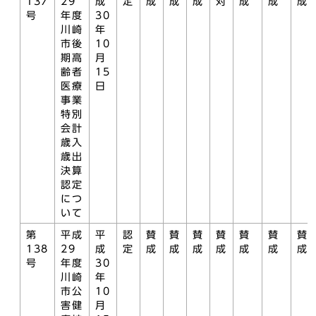
137
29
成
定
成
成
成
対
成
成
成
号
年度
30
川崎
年
市後
10
期高
月
齢者
15
医療
日
事業
特別
会計
歳入
歳出
決算
認定
につ
いて
第
平成
平
認
賛
賛
賛
賛
賛
賛
賛
138
29
成
定
成
成
成
成
成
成
成
号
年度
30
川崎
年
市公
10
害健
月