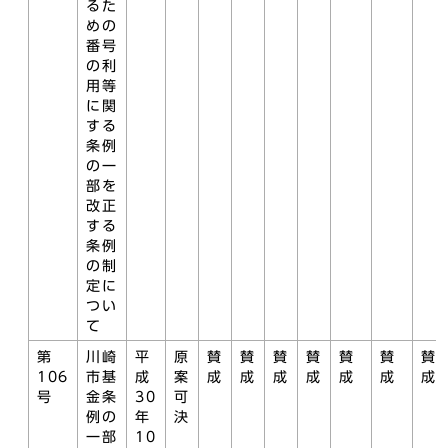
るた
めの
番号
の利
用等
に関
する
条例
の一
部を
改正
する
条例
の制
定に
つい
て
第
川崎
平
原
賛
賛
賛
賛
賛
賛
賛
106
市基
成
案
成
成
成
成
成
成
成
号
金条
30
可
例の
年
決
一部
10