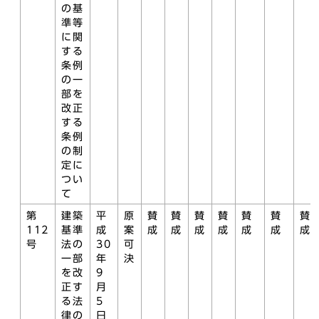
の基
準等
に関
する
条例
の一
部を
改正
する
条例
の制
定に
つい
て
第
建築
平
原
賛
賛
賛
賛
賛
賛
賛
112
基準
成
案
成
成
成
成
成
成
成
号
法の
30
可
一部
年
決
を改
9
正す
月
る法
5
律の
日