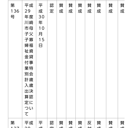
第
平成
平
認
賛
賛
賛
賛
賛
賛
賛
136
29
成
定
成
成
成
成
成
成
成
号
年度
30
川崎
年
市母
10
子父
月
子寡
15
婦福
日
祉資
金貸
付事
業特
別会
計歳
入歳
出決
算認
定に
つい
て
第
平成
平
認
賛
賛
賛
反
賛
賛
賛