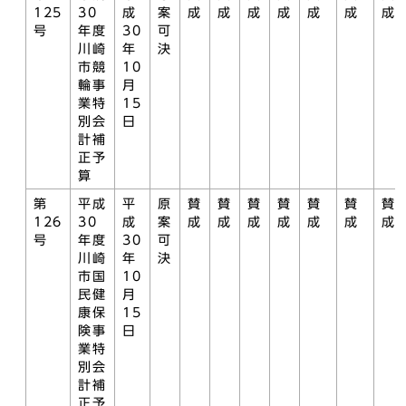
125
30
成
案
成
成
成
成
成
成
成
号
年度
30
可
川崎
年
決
市競
10
輪事
月
業特
15
別会
日
計補
正予
算
第
平成
平
原
賛
賛
賛
賛
賛
賛
賛
126
30
成
案
成
成
成
成
成
成
成
号
年度
30
可
川崎
年
決
市国
10
民健
月
康保
15
険事
日
業特
別会
計補
正予