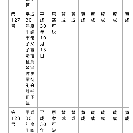
算
第
平成
平
原
賛
賛
賛
賛
賛
賛
賛
127
30
成
案
成
成
成
成
成
成
成
号
年度
30
可
川崎
年
決
市母
10
子父
月
子寡
15
婦福
日
祉資
金貸
付事
業特
別会
計補
正予
算
第
平成
平
原
賛
賛
賛
賛
賛
賛
賛
128
30
成
案
成
成
成
成
成
成
成
号
年度
30
可
川崎
年
決