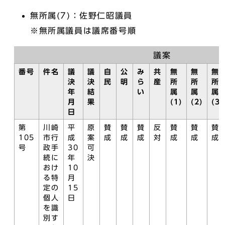
無所属(7)：佐野仁昭議員
※無所属議員は議席番号順
議案
番号
件名
議
議
自
公
み
共
無
無
無
決
決
民
明
ら
産
所
所
所
年
結
い
属
属
属
月
果
(1)
(2)
(3)
日
第
川崎
平
原
賛
賛
賛
反
賛
賛
賛
105
市行
成
案
成
成
成
対
成
成
成
号
政手
30
可
続に
年
決
おけ
10
る特
月
定の
15
個人
日
を識
別す