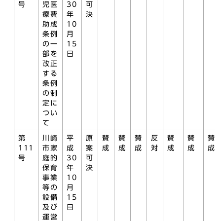
号
児医
30
可
療費
年
決
助成
10
条例
月
の一
15
部を
日
改正
する
条例
の制
定に
つい
て
第
川崎
平
原
賛
賛
賛
反
賛
賛
賛
111
市家
成
案
成
成
成
対
成
成
成
号
庭的
30
可
保育
年
決
事業
10
等の
月
設備
15
及び
日
運営