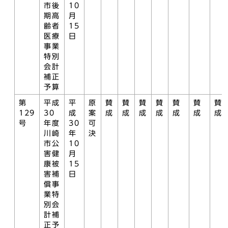
市後
10
期高
月
齢者
15
医療
日
事業
特別
会計
補正
予算
第
平成
平
原
賛
賛
賛
賛
賛
賛
賛
129
30
成
案
成
成
成
成
成
成
成
号
年度
30
可
川崎
年
決
市公
10
害健
月
康被
15
害補
日
償事
業特
別会
計補
正予