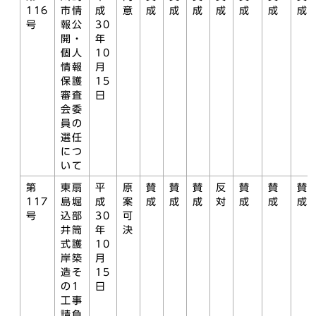
116
市情
成
意
成
成
成
成
成
成
成
号
報公
30
開・
年
個人
10
情報
月
保護
15
審査
日
会委
員の
選任
につ
いて
第
東扇
平
原
賛
賛
賛
反
賛
賛
賛
117
島堀
成
案
成
成
成
対
成
成
成
号
込部
30
可
井筒
年
決
式護
10
岸築
月
造そ
15
の1
日
工事
請負