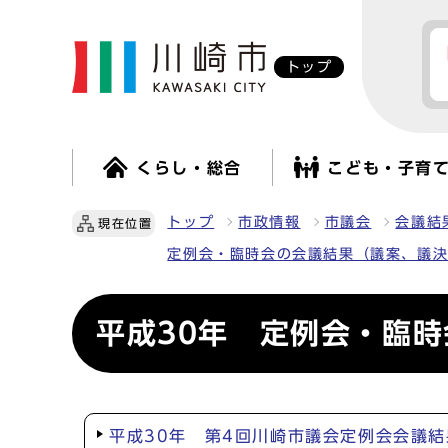
トップ
くらし・総合
こども・子育
トップ
市政情報
市議会
会議結
現在位置
定例会・臨時会の会議結果（議案、議
平成30年 定例会・臨
平成30年 第4回川崎市議会定例会会議