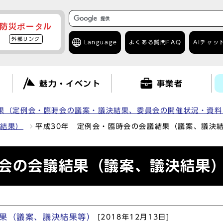
防災ポータル
外部リンク
Language
よくある質問
FAQ
AIチャッ
て
魅力・イベント
事業者
果（定例会・臨時会の議案・議決結果、委員会の開催状況・資料
決結果）
平成30年 定例会・臨時会の会議結果（議案、議決
時会の会議結果（議案、議決結果
結果（議案、議決結果等）
[2018年12月13日]