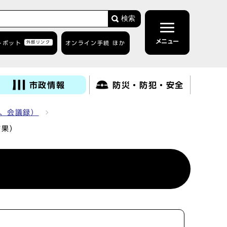
検索
メニュー
トボット
外部リンク
オンライン手続 ほか
市政情報
防災・防犯・安全
、会議録）
結果）
）