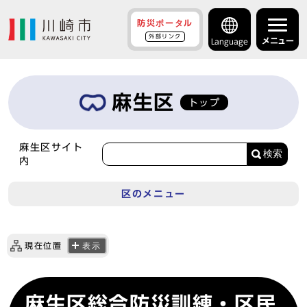
防災ポータル
外部リンク
メニュー
Language
麻生区
トップ
麻生区サイト
検索
内
区のメニュー
現在位置
表示
麻生区総合防災訓練・区民