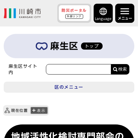
防災ポータル
外部リンク
メニュー
Language
麻生区
トップ
麻生区サイト
検索
内
区のメニュー
現在位置
表示
地域活性化検討専門部会の