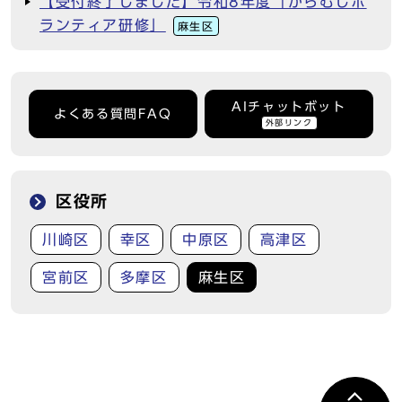
【受付終了しました】令和8年度「からむしボ
ランティア研修」
麻生区
AIチャットボット
よくある質問FAQ
外部リンク
区役所
川崎区
幸区
中原区
高津区
宮前区
多摩区
麻生区