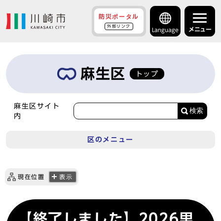
防災ポータル
外部リンク
メニュー
Language
麻生区
トップ
麻生区サイト
検索
内
区のメニュー
現在位置
表示
【終了しました】2026里