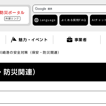
防災ポータル
外部リンク
Language
よくある質問
FAQ
AIチャッ
て
魅力・イベント
事業者
川崎港の安全対策（保安・防災関連）
・防災関連）