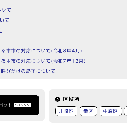
ついて
いて
て
る本市の対応について(令和8年4月)
る本市の対応について(令和7年12月)
の呼びかけの終了について
区役所
トボット
外部リンク
川崎区
幸区
中原区