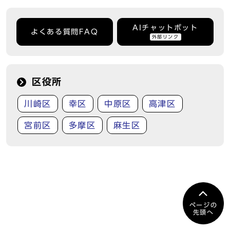
AIチャットボット
よくある質問FAQ
外部リンク
区役所
川崎区
幸区
中原区
高津区
宮前区
多摩区
麻生区
ページの
先頭へ