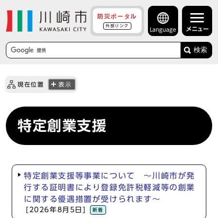
防災ポータル
外部リンク
メニュー
Language
検索
現在位置
表示
特定創業支援
特定創業支援等事業について ～川崎市が発
行する証明書により登録免許税軽減等の創業
に関する優遇措置が受けられます～
[2026年8月5日]
新着