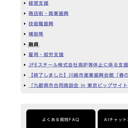
経営支援
商店街・商業振興
技能職振興
補助等
融資
雇用・就労支援
JFEスチール株式会社高炉等休止に係る支
【終了しました】川崎市産業振興会館「春
「九都県市合同商談会 in 東京ビッグサイト
よくある質問FAQ
AIチャッ