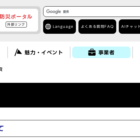
防災ポータル
外部リンク
Language
よくある質問
FAQ
AIチャッ
て
魅力・イベント
事業者
資
て