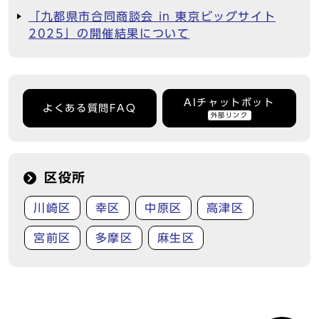
「九都県市合同商談会 in 東京ビッグサイト
2025」の開催結果について
AIチャットボット
よくある質問FAQ
外部リンク
区役所
川崎区
幸区
中原区
高津区
宮前区
多摩区
麻生区