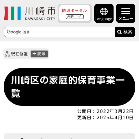
防災ポータル
外部リンク
メニュー
Language
検索
現在位置
表示
川崎区の家庭的保育事業一
覧
公開日：
2022年3月22日
更新日：
2025年4月10日