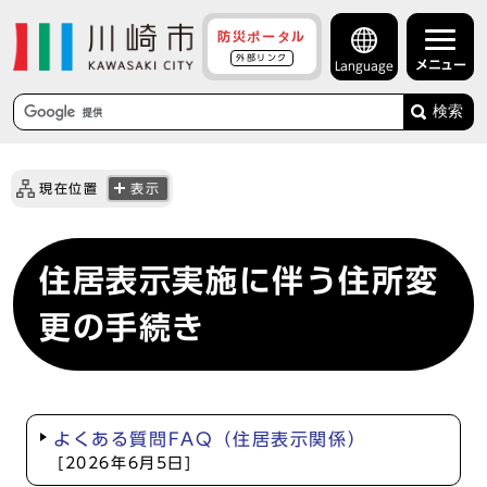
防災ポータル
外部リンク
メニュー
Language
検索
現在位置
表示
住居表示実施に伴う住所変
更の手続き
よくある質問FAQ（住居表示関係）
[2026年6月5日]