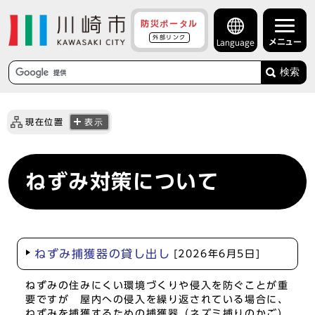
防災ポータル
外部リンク
メニュー
Language
検索
現在位置
表示
ねずみ対策について
ねずみ捕獲器の貸し出し
[2026年6月5日]
ねずみの住みにくい環境づくりや侵入を防ぐことが重
要ですが 屋内への侵入を繰り返されている場合に、
ねずみを捕獲するための捕獲器（ネズミ捕りのかご）