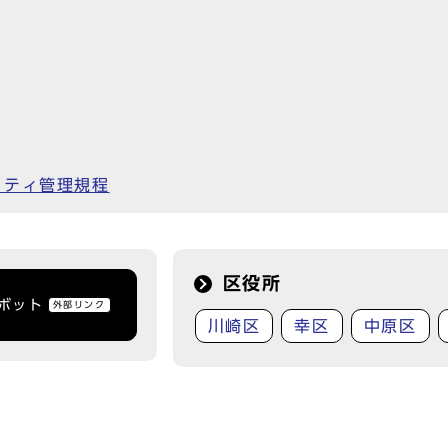
リティ管理規程
区役所
トボット
外部リンク
川崎区
幸区
中原区