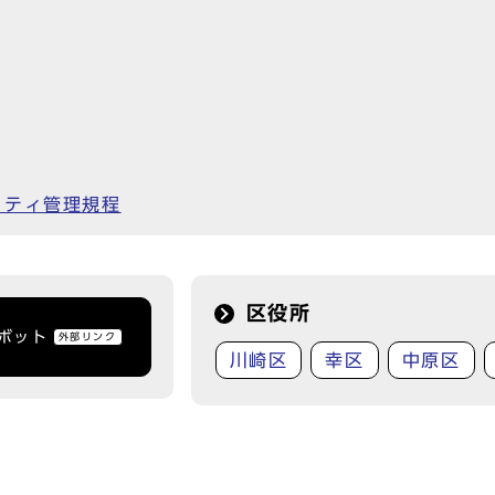
リティ管理規程
区役所
トボット
外部リンク
川崎区
幸区
中原区