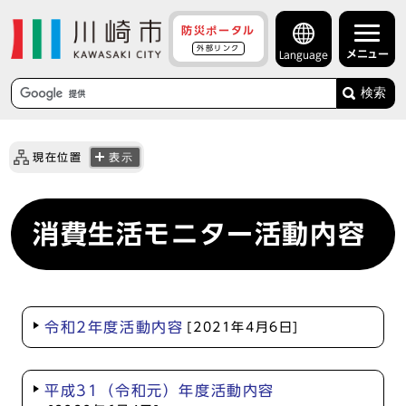
防災ポータル
外部リンク
メニュー
Language
検索
現在位置
表示
消費生活モニター活動内容
令和2年度活動内容
[2021年4月6日]
平成31（令和元）年度活動内容