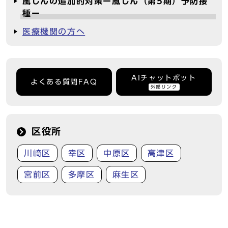
風しんの追加的対策ー風しん（第5期）予防接
種ー
医療機関の方へ
AIチャットボット
よくある質問FAQ
外部リンク
区役所
川崎区
幸区
中原区
高津区
宮前区
多摩区
麻生区