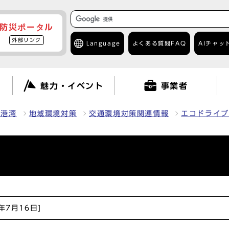
防災ポータル
外部リンク
Language
よくある質問
FAQ
AIチャッ
て
魅力・イベント
事業者
・港湾
地域環境対策
交通環境対策関連情報
エコドライブ
6年7月16日]