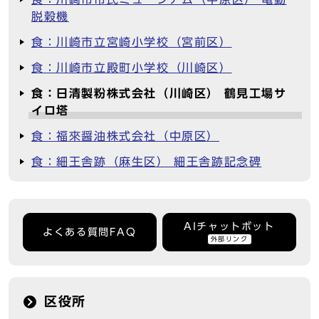
脱穀機
食：川崎市立宮崎小学校（宮前区）
食：川崎市立殿町小学校（川崎区）
食：日清製粉株式会社（川崎区） 鶴見工場サ
イロ塔
食：福來醤油株式会社（中原区）
食：細王舎跡（麻生区） 細王舎跡記念碑
AIチャットボット
よくある質問FAQ
外部リンク
区役所